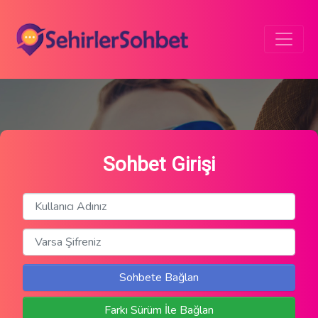
Sohbet Girişi
Sohbete Bağlan
Farkı Sürüm İle Bağlan