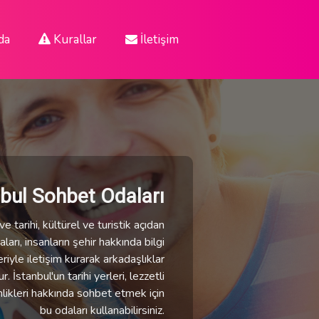
da
Kurallar
İletişim
nbul Sohbet Odaları
e tarihi, kültürel ve turistik açıdan
ları, insanların şehir hakkında bilgi
eriyle iletişim kurarak arkadaşlıklar
 İstanbul'un tarihi yerleri, lezzetli
nlikleri hakkında sohbet etmek için
bu odaları kullanabilirsiniz.