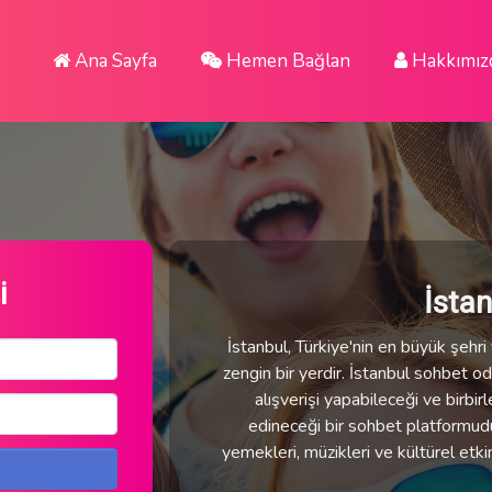
Ana Sayfa
Hemen Bağlan
Hakkımız
i
İsta
İstanbul, Türkiye'nin en büyük şehri v
zengin bir yerdir. İstanbul sohbet oda
alışverişi yapabileceği ve birbirl
edineceği bir sohbet platformudur.
yemekleri, müzikleri ve kültürel etki