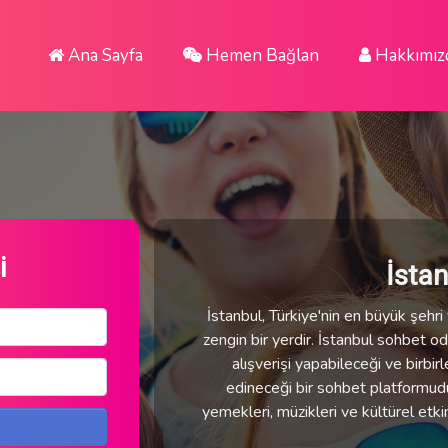
Ana Sayfa
Hemen Bağlan
Hakkımız
i
İsta
İstanbul, Türkiye'nin en büyük şehri v
zengin bir yerdir. İstanbul sohbet oda
alışverişi yapabileceği ve birbirl
edineceği bir sohbet platformudur.
yemekleri, müzikleri ve kültürel etki