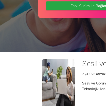
Farkı Sürüm İle Bağla
Sesli v
2 yıl önce
admin
Sesli ve Görünt
Teknolojik ile