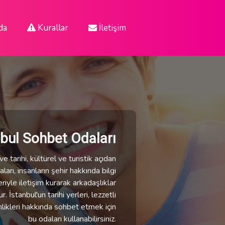
da
Kurallar
İletişim
nbul Sohbet Odaları
e tarihi, kültürel ve turistik açıdan
ları, insanların şehir hakkında bilgi
eriyle iletişim kurarak arkadaşlıklar
 İstanbul'un tarihi yerleri, lezzetli
nlikleri hakkında sohbet etmek için
bu odaları kullanabilirsiniz.