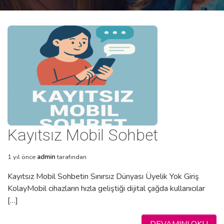
Kayıtsız Mobil Sohbet
1 yıl önce
admin
tarafından
Kayıtsız Mobil Sohbetin Sınırsız Dünyası Üyelik Yok Giriş
KolayMobil cihazların hızla geliştiği dijital çağda kullanıcılar
[…]
DEVAMINI OKU