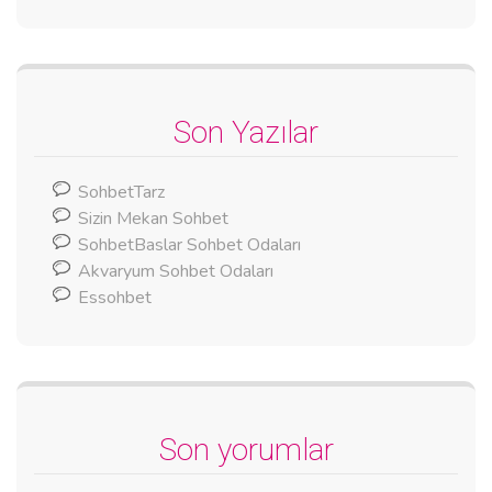
Son Yazılar
SohbetTarz
Sizin Mekan Sohbet
SohbetBaslar Sohbet Odaları
Akvaryum Sohbet Odaları
Essohbet
Son yorumlar