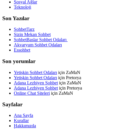
Sosyal Ağlar
Teknoloji
Son Yazılar
SohbetTarz
Sizin Mekan Sohbet
SohbetBaslar Sohbet Odaları
Akvaryum Sohbet Odaları
Essohbet
Son yorumlar
Yetişkin Sohbet Odaları
için
ZaMaN
Yetişkin Sohbet Odaları
için
Pretorya
Adana Lezbiyen Sohbet
için
ZaMaN
Adana Lezbiyen Sohbet
için
Pretorya
Online Chat Siteleri
için
ZaMaN
Sayfalar
Ana Sayfa
Kurallar
Hakkımızda