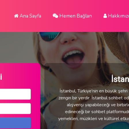
Ana Sayfa
Hemen Bağlan
Hakkımız
i
İsta
İstanbul, Türkiye'nin en büyük şehri v
zengin bir yerdir. İstanbul sohbet oda
alışverişi yapabileceği ve birbirl
edineceği bir sohbet platformudur.
yemekleri, müzikleri ve kültürel etki