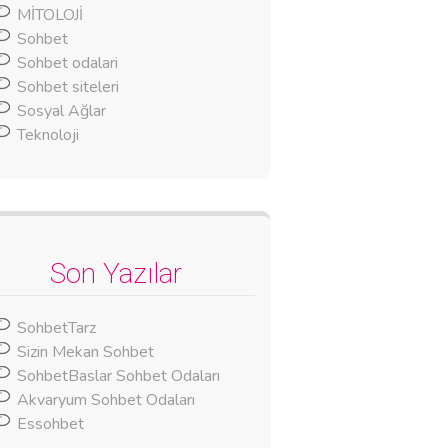
MİTOLOJİ
Sohbet
Sohbet odalari
Sohbet siteleri
Sosyal Ağlar
Teknoloji
Son Yazılar
SohbetTarz
Sizin Mekan Sohbet
SohbetBaslar Sohbet Odaları
Akvaryum Sohbet Odaları
Essohbet