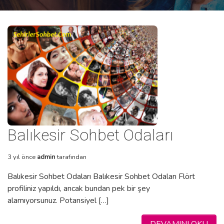
Balıkesir Sohbet Odaları
3 yıl önce
admin
tarafından
Balıkesir Sohbet Odaları Balıkesir Sohbet Odaları Flört
profiliniz yapıldı, ancak bundan pek bir şey
alamıyorsunuz. Potansiyel […]
DEVAMINI OKU