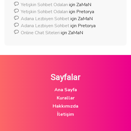
Yetişkin Sohbet Odaları
için
ZaMaN
Yetişkin Sohbet Odaları
için
Pretorya
Adana Lezbiyen Sohbet
için
ZaMaN
Adana Lezbiyen Sohbet
için
Pretorya
Online Chat Siteleri
için
ZaMaN
Sayfalar
Ana Sayfa
Kurallar
Hakkımızda
İletişim