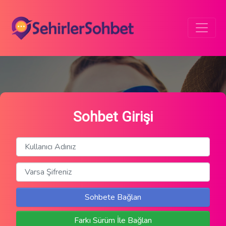
Sohbet Girişi
Sohbete Bağlan
Farkı Sürüm İle Bağlan