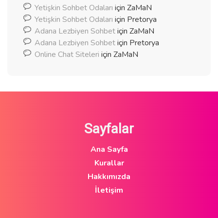
Yetişkin Sohbet Odaları
için
ZaMaN
Yetişkin Sohbet Odaları
için
Pretorya
Adana Lezbiyen Sohbet
için
ZaMaN
Adana Lezbiyen Sohbet
için
Pretorya
Online Chat Siteleri
için
ZaMaN
Sayfalar
Ana Sayfa
Kurallar
Hakkımızda
İletişim