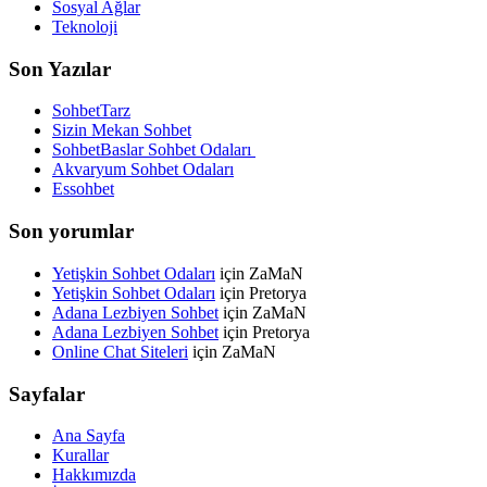
Sosyal Ağlar
Teknoloji
Son Yazılar
SohbetTarz
Sizin Mekan Sohbet
SohbetBaslar Sohbet Odaları
Akvaryum Sohbet Odaları
Essohbet
Son yorumlar
Yetişkin Sohbet Odaları
için
ZaMaN
Yetişkin Sohbet Odaları
için
Pretorya
Adana Lezbiyen Sohbet
için
ZaMaN
Adana Lezbiyen Sohbet
için
Pretorya
Online Chat Siteleri
için
ZaMaN
Sayfalar
Ana Sayfa
Kurallar
Hakkımızda