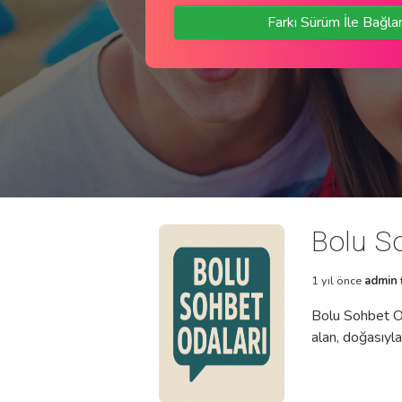
Farkı Sürüm İle Bağla
Bolu S
1 yıl önce
admin
Bolu Sohbet Od
alan, doğasıyla