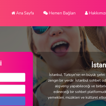
Ana Sayfa
Hemen Bağlan
Hakkımız
i
İsta
İstanbul, Türkiye'nin en büyük şehri v
zengin bir yerdir. İstanbul sohbet oda
alışverişi yapabileceği ve birbirl
edineceği bir sohbet platformudur.
yemekleri, müzikleri ve kültürel etki