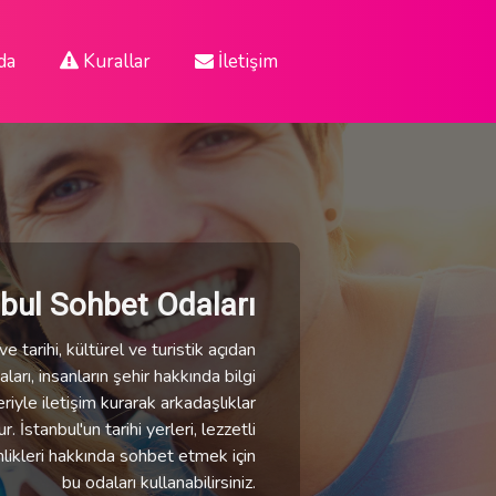
da
Kurallar
İletişim
nbul Sohbet Odaları
e tarihi, kültürel ve turistik açıdan
ları, insanların şehir hakkında bilgi
eriyle iletişim kurarak arkadaşlıklar
 İstanbul'un tarihi yerleri, lezzetli
nlikleri hakkında sohbet etmek için
bu odaları kullanabilirsiniz.