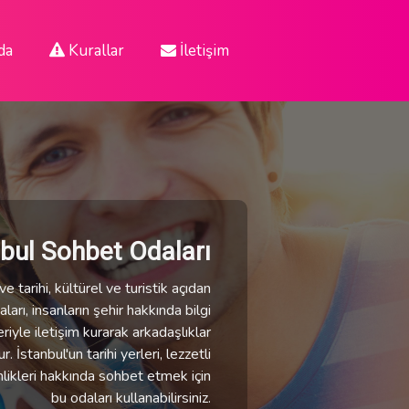
da
Kurallar
İletişim
nbul Sohbet Odaları
e tarihi, kültürel ve turistik açıdan
ları, insanların şehir hakkında bilgi
eriyle iletişim kurarak arkadaşlıklar
 İstanbul'un tarihi yerleri, lezzetli
nlikleri hakkında sohbet etmek için
bu odaları kullanabilirsiniz.