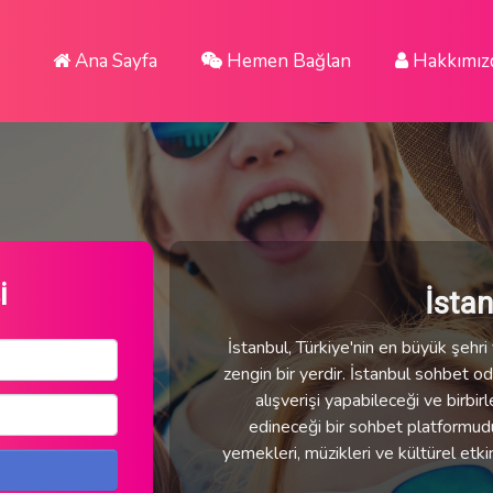
Ana Sayfa
Hemen Bağlan
Hakkımız
i
İsta
İstanbul, Türkiye'nin en büyük şehri v
zengin bir yerdir. İstanbul sohbet oda
alışverişi yapabileceği ve birbirl
edineceği bir sohbet platformudur.
yemekleri, müzikleri ve kültürel etki