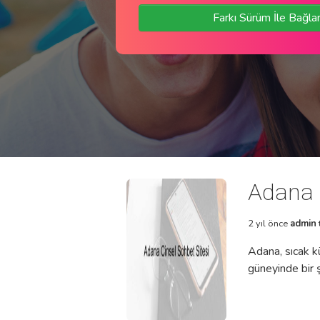
Farkı Sürüm İle Bağla
Adana C
2 yıl önce
admin
Adana, sıcak kü
güneyinde bir ş