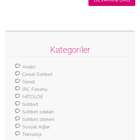
Kategoriler
Analiz
Cinsel Sohbet
Genel
İRC Forumu
MİTOLOJİ
Sohbet
Sohbet odalari
Sohbet siteleri
Sosyal Ağlar
Teknoloji