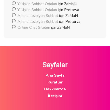
Yetişkin Sohbet Odaları
için
ZaMaN
Yetişkin Sohbet Odaları
için
Pretorya
Adana Lezbiyen Sohbet
için
ZaMaN
Adana Lezbiyen Sohbet
için
Pretorya
Online Chat Siteleri
için
ZaMaN
Sayfalar
Ana Sayfa
Kurallar
Hakkımızda
İletişim