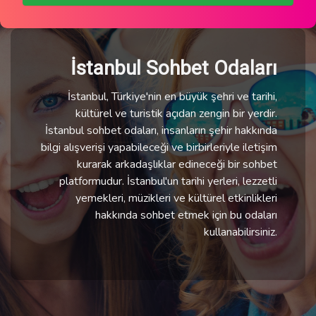
İstanbul Sohbet Odaları
İstanbul, Türkiye'nin en büyük şehri ve tarihi,
kültürel ve turistik açıdan zengin bir yerdir.
İstanbul sohbet odaları, insanların şehir hakkında
bilgi alışverişi yapabileceği ve birbirleriyle iletişim
kurarak arkadaşlıklar edineceği bir sohbet
platformudur. İstanbul'un tarihi yerleri, lezzetli
yemekleri, müzikleri ve kültürel etkinlikleri
hakkında sohbet etmek için bu odaları
kullanabilirsiniz.