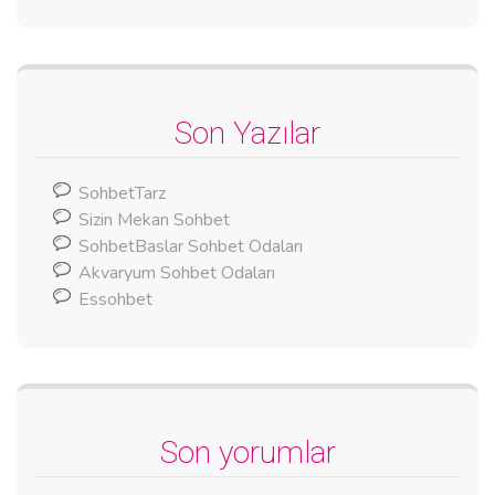
Son Yazılar
SohbetTarz
Sizin Mekan Sohbet
SohbetBaslar Sohbet Odaları
Akvaryum Sohbet Odaları
Essohbet
Son yorumlar