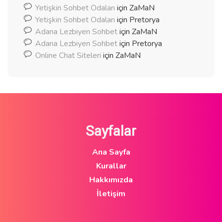
Yetişkin Sohbet Odaları
için
ZaMaN
Yetişkin Sohbet Odaları
için
Pretorya
Adana Lezbiyen Sohbet
için
ZaMaN
Adana Lezbiyen Sohbet
için
Pretorya
Online Chat Siteleri
için
ZaMaN
Sayfalar
Ana Sayfa
Kurallar
Hakkımızda
İletişim