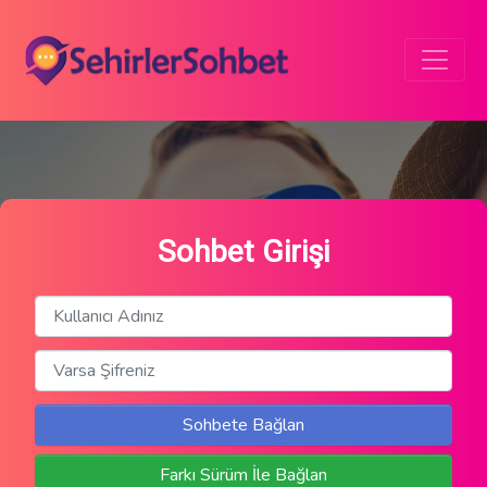
Sohbet Girişi
Sohbete Bağlan
Farkı Sürüm İle Bağlan