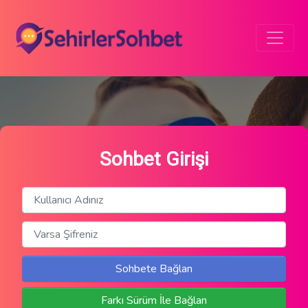
Sohbet Girişi
Sohbete Bağlan
Farkı Sürüm İle Bağlan