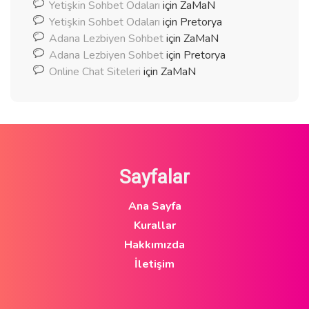
Yetişkin Sohbet Odaları
için
ZaMaN
Yetişkin Sohbet Odaları
için
Pretorya
Adana Lezbiyen Sohbet
için
ZaMaN
Adana Lezbiyen Sohbet
için
Pretorya
Online Chat Siteleri
için
ZaMaN
Sayfalar
Ana Sayfa
Kurallar
Hakkımızda
İletişim