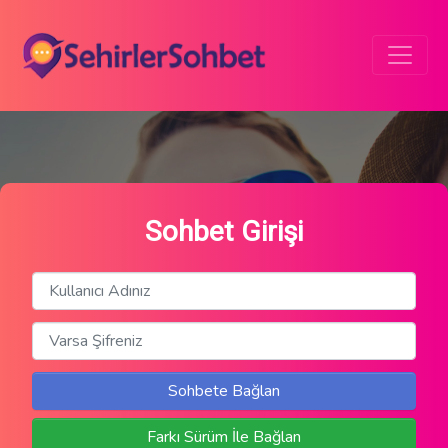
Sohbet Girişi
Sohbete Bağlan
Farkı Sürüm İle Bağlan