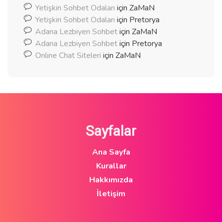
Yetişkin Sohbet Odaları
için
ZaMaN
Yetişkin Sohbet Odaları
için
Pretorya
Adana Lezbiyen Sohbet
için
ZaMaN
Adana Lezbiyen Sohbet
için
Pretorya
Online Chat Siteleri
için
ZaMaN
Sayfalar
Ana Sayfa
Kurallar
Hakkımızda
İletişim