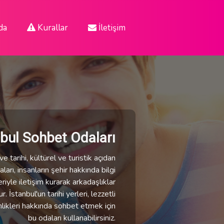
da
Kurallar
İletişim
nbul Sohbet Odaları
e tarihi, kültürel ve turistik açıdan
ları, insanların şehir hakkında bilgi
eriyle iletişim kurarak arkadaşlıklar
 İstanbul'un tarihi yerleri, lezzetli
nlikleri hakkında sohbet etmek için
bu odaları kullanabilirsiniz.