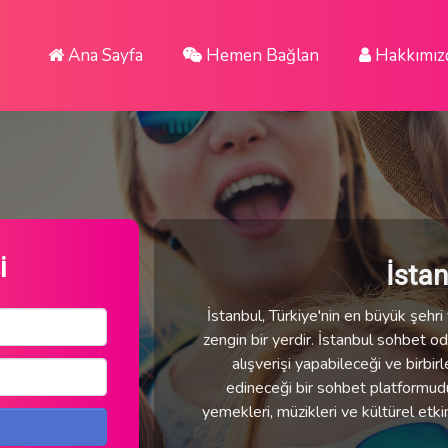
Ana Sayfa
Hemen Bağlan
Hakkımız
i
İsta
İstanbul, Türkiye'nin en büyük şehri v
zengin bir yerdir. İstanbul sohbet oda
alışverişi yapabileceği ve birbirl
edineceği bir sohbet platformudur.
yemekleri, müzikleri ve kültürel etki