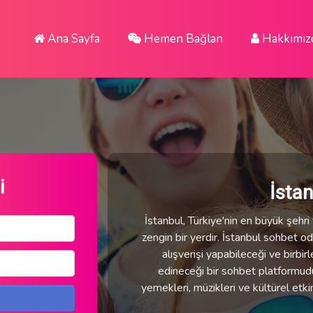
Ana Sayfa
Hemen Bağlan
Hakkımız
i
İsta
İstanbul, Türkiye'nin en büyük şehri v
zengin bir yerdir. İstanbul sohbet oda
alışverişi yapabileceği ve birbirl
edineceği bir sohbet platformudur.
yemekleri, müzikleri ve kültürel etki