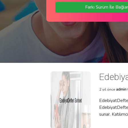
Farkı Sürüm İle Bağla
Edebiya
2 yıl önce
admin
EdebiyatDefteri
EdebiyatDefteri
sunar. Katılımcı