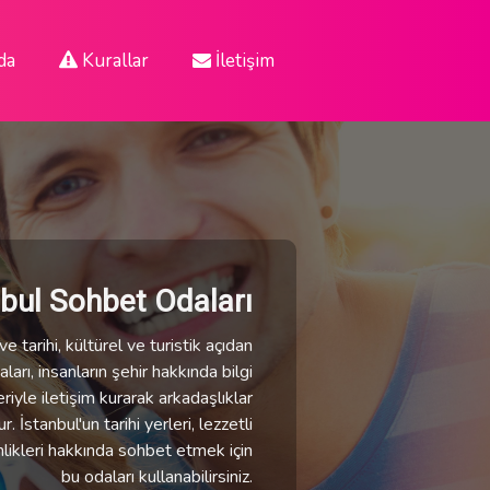
da
Kurallar
İletişim
nbul Sohbet Odaları
e tarihi, kültürel ve turistik açıdan
ları, insanların şehir hakkında bilgi
eriyle iletişim kurarak arkadaşlıklar
 İstanbul'un tarihi yerleri, lezzetli
nlikleri hakkında sohbet etmek için
bu odaları kullanabilirsiniz.