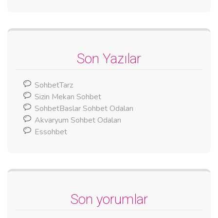
Son Yazılar
SohbetTarz
Sizin Mekan Sohbet
SohbetBaslar Sohbet Odaları
Akvaryum Sohbet Odaları
Essohbet
Son yorumlar