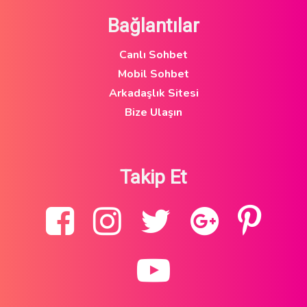
Bağlantılar
Canlı Sohbet
Mobil Sohbet
Arkadaşlık Sitesi
Bize Ulaşın
Takip Et