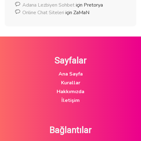
Adana Lezbiyen Sohbet
için
Pretorya
Online Chat Siteleri
için
ZaMaN
Sayfalar
Ana Sayfa
Kurallar
Hakkımızda
İletişim
Bağlantılar