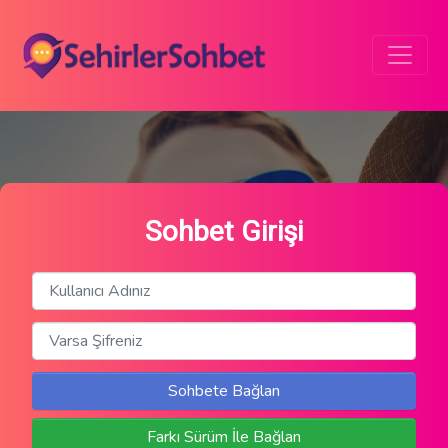
Sohbet Girişi
Sohbete Bağlan
Farkı Sürüm İle Bağlan