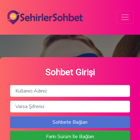
Sohbet Girişi
Sohbete Bağlan
Farkı Sürüm İle Bağlan