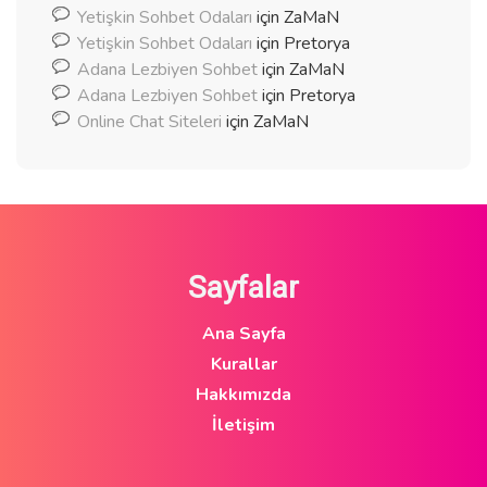
Yetişkin Sohbet Odaları
için
ZaMaN
Yetişkin Sohbet Odaları
için
Pretorya
Adana Lezbiyen Sohbet
için
ZaMaN
Adana Lezbiyen Sohbet
için
Pretorya
Online Chat Siteleri
için
ZaMaN
Sayfalar
Ana Sayfa
Kurallar
Hakkımızda
İletişim