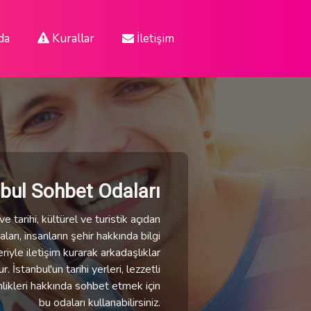
da
Kurallar
İletişim
nbul Sohbet Odaları
e tarihi, kültürel ve turistik açıdan
ları, insanların şehir hakkında bilgi
eriyle iletişim kurarak arkadaşlıklar
 İstanbul'un tarihi yerleri, lezzetli
nlikleri hakkında sohbet etmek için
bu odaları kullanabilirsiniz.