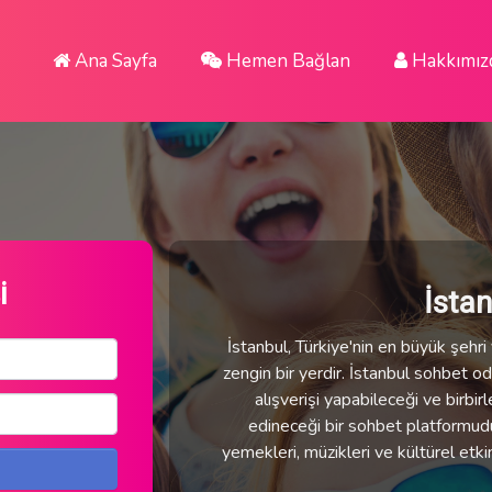
Ana Sayfa
Hemen Bağlan
Hakkımız
i
İsta
İstanbul, Türkiye'nin en büyük şehri v
zengin bir yerdir. İstanbul sohbet oda
alışverişi yapabileceği ve birbirl
edineceği bir sohbet platformudur.
yemekleri, müzikleri ve kültürel etki