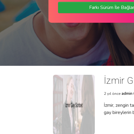
Farkı Sürüm İle Bağla
İzmir 
2 yıl önce
admin
İzmir, zengin ta
gay bireylerin b