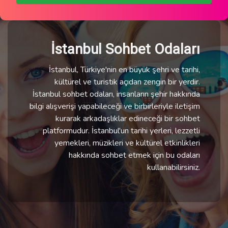
İstanbul Sohbet Odaları
İstanbul, Türkiye'nin en büyük şehri ve tarihi,
kültürel ve turistik açıdan zengin bir yerdir.
İstanbul sohbet odaları, insanların şehir hakkında
bilgi alışverişi yapabileceği ve birbirleriyle iletişim
kurarak arkadaşlıklar edineceği bir sohbet
platformudur. İstanbul'un tarihi yerleri, lezzetli
yemekleri, müzikleri ve kültürel etkinlikleri
hakkında sohbet etmek için bu odaları
kullanabilirsiniz.