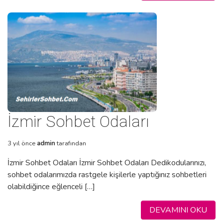
İzmir Sohbet Odaları
3 yıl önce
admin
tarafından
İzmir Sohbet Odaları İzmir Sohbet Odaları Dedikodularınızı,
sohbet odalarımızda rastgele kişilerle yaptığınız sohbetleri
olabildiğince eğlenceli […]
DEVAMINI OKU