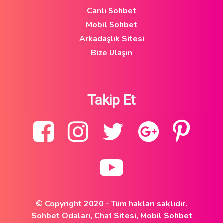
Canlı Sohbet
Mobil Sohbet
Arkadaşlık Sitesi
Bize Ulaşın
Takip Et
© Copyright 2020 - Tüm hakları saklıdır.
Sohbet Odaları, Chat Sitesi, Mobil Sohbet