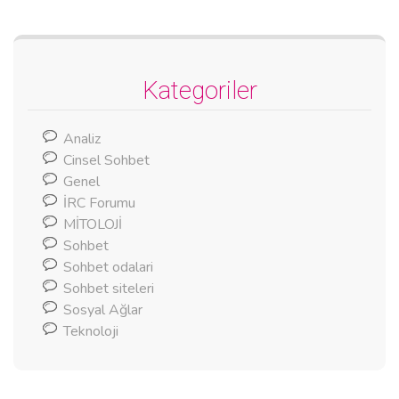
Kategoriler
Analiz
Cinsel Sohbet
Genel
İRC Forumu
MİTOLOJİ
Sohbet
Sohbet odalari
Sohbet siteleri
Sosyal Ağlar
Teknoloji