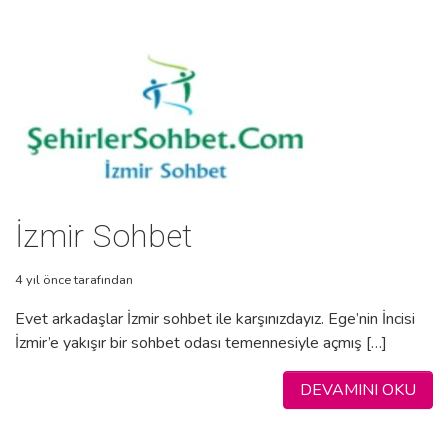
İzmir Sohbet
4 yıl önce
tarafından
Evet arkadaşlar İzmir sohbet ile karşınızdayız. Ege’nin İncisi
İzmir’e yakışır bir sohbet odası temennesiyle açmış […]
DEVAMINI OKU