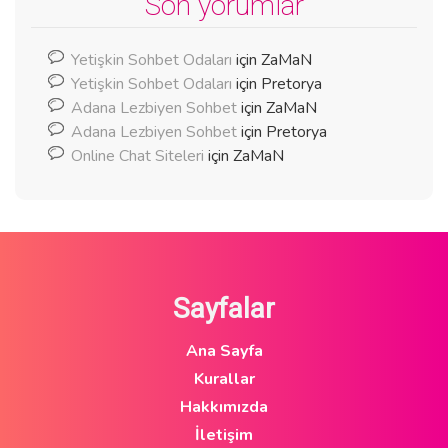
Son yorumlar
Yetişkin Sohbet Odaları
için
ZaMaN
Yetişkin Sohbet Odaları
için
Pretorya
Adana Lezbiyen Sohbet
için
ZaMaN
Adana Lezbiyen Sohbet
için
Pretorya
Online Chat Siteleri
için
ZaMaN
Sayfalar
Ana Sayfa
Kurallar
Hakkımızda
İletişim