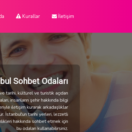
da
Kurallar
İletişim
nbul Sohbet Odaları
e tarihi, kültürel ve turistik açıdan
ları, insanların şehir hakkında bilgi
eriyle iletişim kurarak arkadaşlıklar
 İstanbul'un tarihi yerleri, lezzetli
nlikleri hakkında sohbet etmek için
bu odaları kullanabilirsiniz.