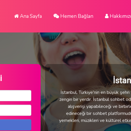
Ana Sayfa
Hemen Bağlan
Hakkımız
i
İsta
İstanbul, Türkiye'nin en büyük şehri v
zengin bir yerdir. İstanbul sohbet oda
alışverişi yapabileceği ve birbirl
edineceği bir sohbet platformudur.
yemekleri, müzikleri ve kültürel etki