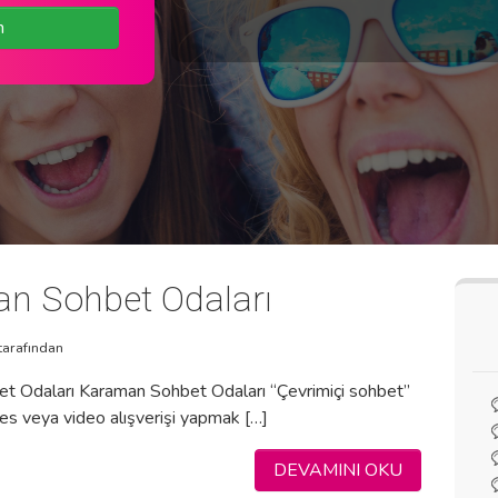
n
n Sohbet Odaları
tarafından
t Odaları Karaman Sohbet Odaları “Çevrimiçi sohbet”
ses veya video alışverişi yapmak […]
DEVAMINI OKU