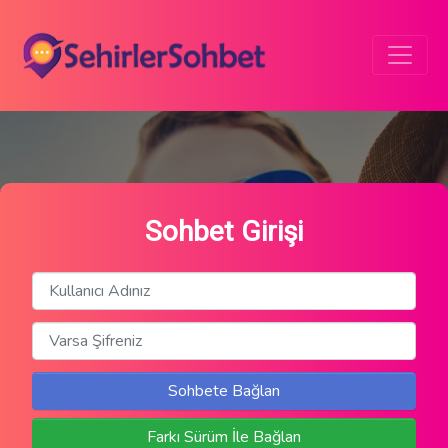
Sohbet Girişi
Sohbete Bağlan
Farkı Sürüm İle Bağlan