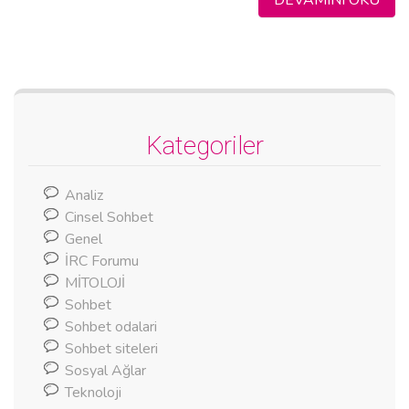
Kategoriler
Analiz
Cinsel Sohbet
Genel
İRC Forumu
MİTOLOJİ
Sohbet
Sohbet odalari
Sohbet siteleri
Sosyal Ağlar
Teknoloji