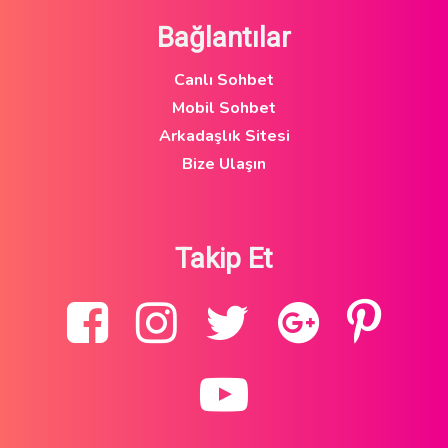
Bağlantılar
Canlı Sohbet
Mobil Sohbet
Arkadaşlık Sitesi
Bize Ulaşın
Takip Et