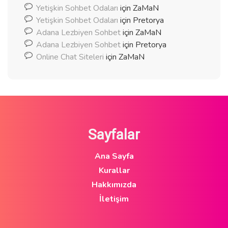
Yetişkin Sohbet Odaları
için
ZaMaN
Yetişkin Sohbet Odaları
için
Pretorya
Adana Lezbiyen Sohbet
için
ZaMaN
Adana Lezbiyen Sohbet
için
Pretorya
Online Chat Siteleri
için
ZaMaN
Sayfalar
Ana Sayfa
Kurallar
Hakkımızda
İletişim