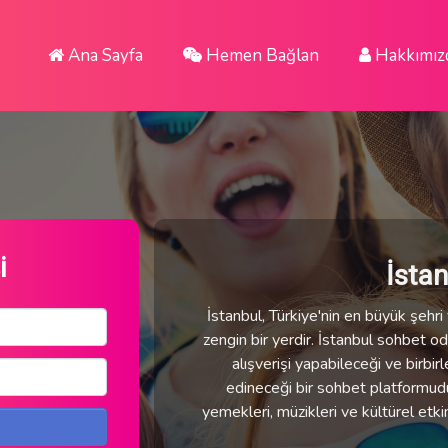
Ana Sayfa
Hemen Bağlan
Hakkımız
i
İsta
İstanbul, Türkiye'nin en büyük şehri v
zengin bir yerdir. İstanbul sohbet oda
alışverişi yapabileceği ve birbirl
edineceği bir sohbet platformudur.
yemekleri, müzikleri ve kültürel etki