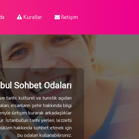
da
Kurallar
İletişim
nbul Sohbet Odaları
e tarihi, kültürel ve turistik açıdan
ları, insanların şehir hakkında bilgi
eriyle iletişim kurarak arkadaşlıklar
 İstanbul'un tarihi yerleri, lezzetli
nlikleri hakkında sohbet etmek için
bu odaları kullanabilirsiniz.