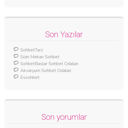
Son Yazılar
SohbetTarz
Sizin Mekan Sohbet
SohbetBaslar Sohbet Odaları
Akvaryum Sohbet Odaları
Essohbet
Son yorumlar