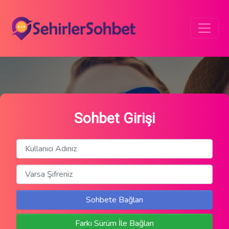
Sohbet Girişi
Sohbete Bağlan
Farkı Sürüm İle Bağlan