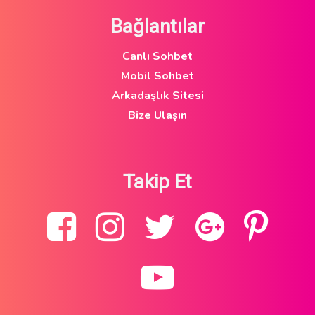
Bağlantılar
Canlı Sohbet
Mobil Sohbet
Arkadaşlık Sitesi
Bize Ulaşın
Takip Et