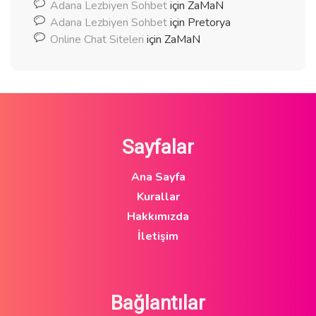
Adana Lezbiyen Sohbet
için
ZaMaN
Adana Lezbiyen Sohbet
için
Pretorya
Online Chat Siteleri
için
ZaMaN
Sayfalar
Ana Sayfa
Kurallar
Hakkımızda
İletişim
Bağlantılar