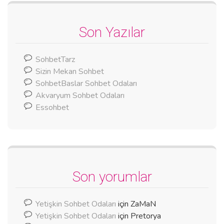
Son Yazılar
SohbetTarz
Sizin Mekan Sohbet
SohbetBaslar Sohbet Odaları
Akvaryum Sohbet Odaları
Essohbet
Son yorumlar
Yetişkin Sohbet Odaları
için
ZaMaN
Yetişkin Sohbet Odaları
için
Pretorya