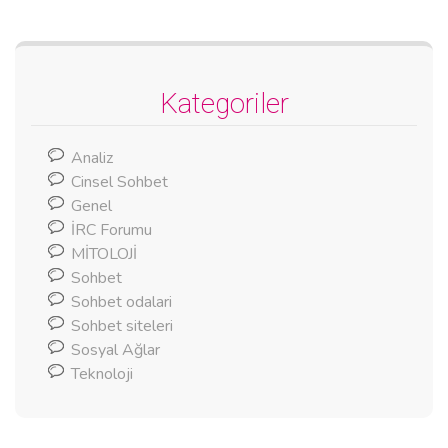
Kategoriler
Analiz
Cinsel Sohbet
Genel
İRC Forumu
MİTOLOJİ
Sohbet
Sohbet odalari
Sohbet siteleri
Sosyal Ağlar
Teknoloji