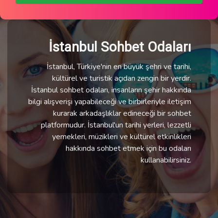
İstanbul Sohbet Odaları
İstanbul, Türkiye'nin en büyük şehri ve tarihi,
kültürel ve turistik açıdan zengin bir yerdir.
İstanbul sohbet odaları, insanların şehir hakkında
bilgi alışverişi yapabileceği ve birbirleriyle iletişim
kurarak arkadaşlıklar edineceği bir sohbet
platformudur. İstanbul'un tarihi yerleri, lezzetli
yemekleri, müzikleri ve kültürel etkinlikleri
hakkında sohbet etmek için bu odaları
kullanabilirsiniz.