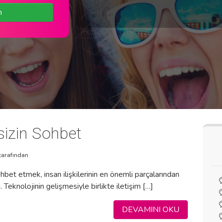
n
izin Sohbet
tarafından
et etmek, insan ilişkilerinin en önemli parçalarından
i. Teknolojinin gelişmesiyle birlikte iletişim […]
DEVAMINI OKU