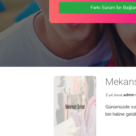
Farkı Sürüm İle Bağla
Mekans
2 yıl önce
admin
Günümüzde sohb
biri haline geld