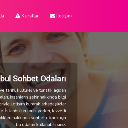
da
Kurallar
İletişim
nbul Sohbet Odaları
e tarihi, kültürel ve turistik açıdan
ları, insanların şehir hakkında bilgi
eriyle iletişim kurarak arkadaşlıklar
 İstanbul'un tarihi yerleri, lezzetli
nlikleri hakkında sohbet etmek için
bu odaları kullanabilirsiniz.