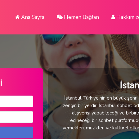
Ana Sayfa
Hemen Bağlan
Hakkımız
i
İsta
İstanbul, Türkiye'nin en büyük şehri v
zengin bir yerdir. İstanbul sohbet oda
alışverişi yapabileceği ve birbirl
edineceği bir sohbet platformudur.
yemekleri, müzikleri ve kültürel etki