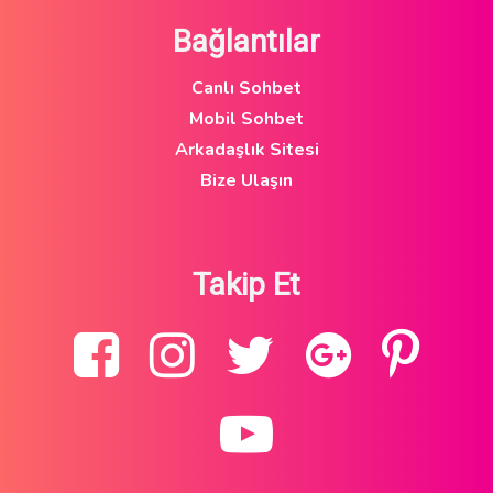
Bağlantılar
Canlı Sohbet
Mobil Sohbet
Arkadaşlık Sitesi
Bize Ulaşın
Takip Et