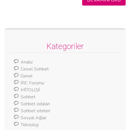
Kategoriler
Analiz
Cinsel Sohbet
Genel
İRC Forumu
MİTOLOJİ
Sohbet
Sohbet odalari
Sohbet siteleri
Sosyal Ağlar
Teknoloji