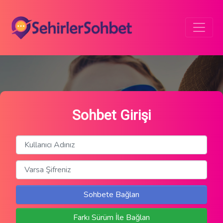
Sohbet Girişi
Sohbete Bağlan
Farkı Sürüm İle Bağlan