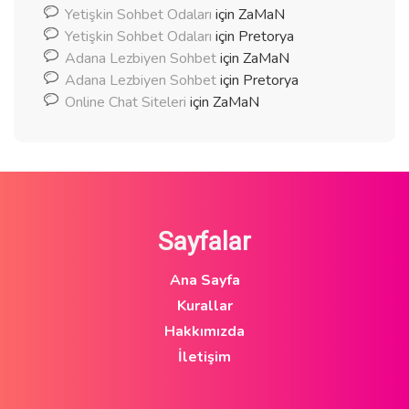
Yetişkin Sohbet Odaları
için
ZaMaN
Yetişkin Sohbet Odaları
için
Pretorya
Adana Lezbiyen Sohbet
için
ZaMaN
Adana Lezbiyen Sohbet
için
Pretorya
Online Chat Siteleri
için
ZaMaN
Sayfalar
Ana Sayfa
Kurallar
Hakkımızda
İletişim