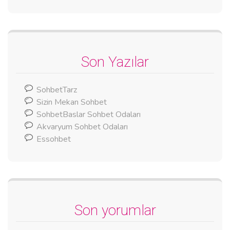
Son Yazılar
SohbetTarz
Sizin Mekan Sohbet
SohbetBaslar Sohbet Odaları
Akvaryum Sohbet Odaları
Essohbet
Son yorumlar