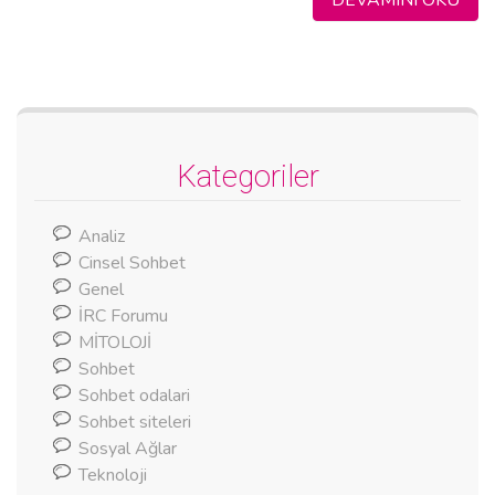
Kategoriler
Analiz
Cinsel Sohbet
Genel
İRC Forumu
MİTOLOJİ
Sohbet
Sohbet odalari
Sohbet siteleri
Sosyal Ağlar
Teknoloji