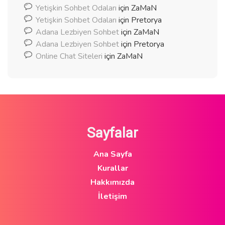
Yetişkin Sohbet Odaları
için
ZaMaN
Yetişkin Sohbet Odaları
için
Pretorya
Adana Lezbiyen Sohbet
için
ZaMaN
Adana Lezbiyen Sohbet
için
Pretorya
Online Chat Siteleri
için
ZaMaN
Sayfalar
Ana Sayfa
Kurallar
Hakkımızda
İletişim