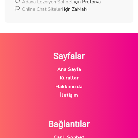
Adana Lezbiyen Sohbet
için
Pretorya
Online Chat Siteleri
için
ZaMaN
Sayfalar
Ana Sayfa
Kurallar
Hakkımızda
İletişim
Bağlantılar
Canlı Sohbet