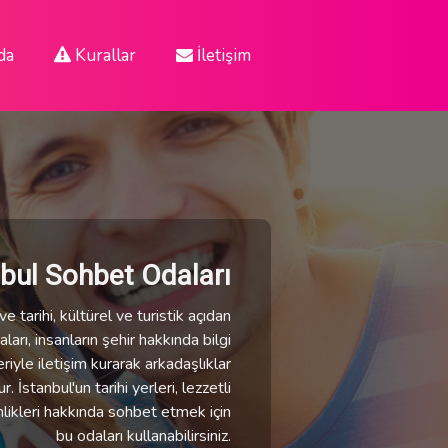
da
Kurallar
İletişim
nbul Sohbet Odaları
e tarihi, kültürel ve turistik açıdan
ları, insanların şehir hakkında bilgi
eriyle iletişim kurarak arkadaşlıklar
 İstanbul'un tarihi yerleri, lezzetli
nlikleri hakkında sohbet etmek için
bu odaları kullanabilirsiniz.