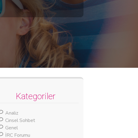
Kategoriler
Analiz
Cinsel Sohbet
Genel
İRC Forumu