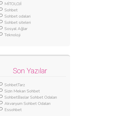
MİTOLOJİ
Sohbet
Sohbet odalari
Sohbet siteleri
Sosyal Ağlar
Teknoloji
Son Yazılar
SohbetTarz
Sizin Mekan Sohbet
SohbetBaslar Sohbet Odaları
Akvaryum Sohbet Odaları
Essohbet