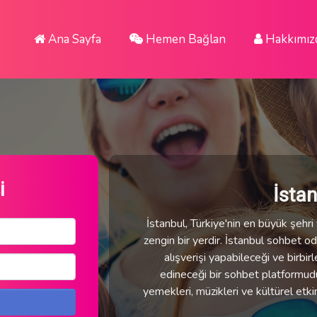
Ana Sayfa
Hemen Bağlan
Hakkımız
i
İsta
İstanbul, Türkiye'nin en büyük şehri v
zengin bir yerdir. İstanbul sohbet oda
alışverişi yapabileceği ve birbirl
edineceği bir sohbet platformudur.
yemekleri, müzikleri ve kültürel etki