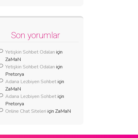
Son yorumlar
Yetişkin Sohbet Odaları
için
ZaMaN
Yetişkin Sohbet Odaları
için
Pretorya
Adana Lezbiyen Sohbet
için
ZaMaN
Adana Lezbiyen Sohbet
için
Pretorya
Online Chat Siteleri
için
ZaMaN