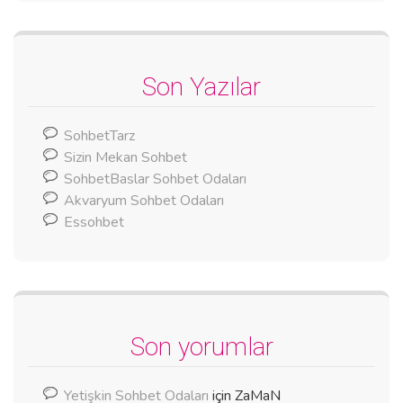
Son Yazılar
SohbetTarz
Sizin Mekan Sohbet
SohbetBaslar Sohbet Odaları
Akvaryum Sohbet Odaları
Essohbet
Son yorumlar
Yetişkin Sohbet Odaları
için
ZaMaN