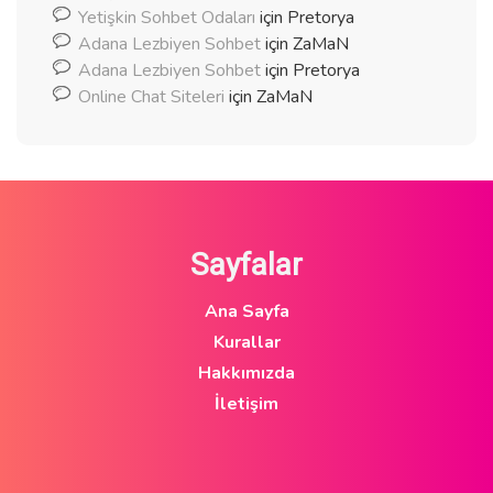
Yetişkin Sohbet Odaları
için
Pretorya
Adana Lezbiyen Sohbet
için
ZaMaN
Adana Lezbiyen Sohbet
için
Pretorya
Online Chat Siteleri
için
ZaMaN
Sayfalar
Ana Sayfa
Kurallar
Hakkımızda
İletişim