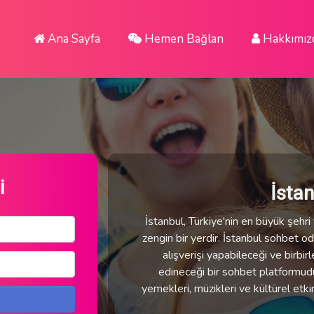
Ana Sayfa
Hemen Bağlan
Hakkımız
i
İsta
İstanbul, Türkiye'nin en büyük şehri v
zengin bir yerdir. İstanbul sohbet oda
alışverişi yapabileceği ve birbirl
edineceği bir sohbet platformudur.
yemekleri, müzikleri ve kültürel etki