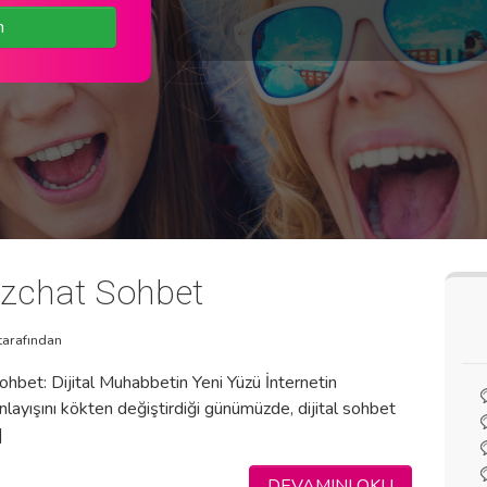
n
izchat Sohbet
tarafından
ohbet: Dijital Muhabbetin Yeni Yüzü İnternetin
layışını kökten değiştirdiği günümüzde, dijital sohbet
]
DEVAMINI OKU