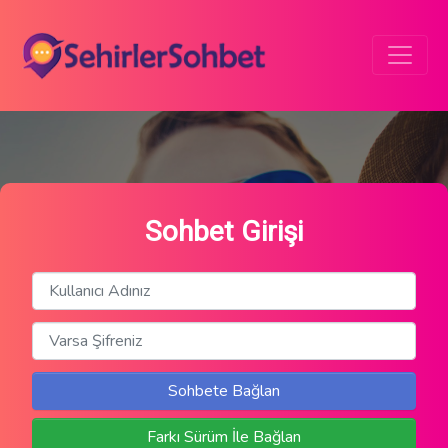
Sohbet Girişi
Sohbete Bağlan
Farkı Sürüm İle Bağlan