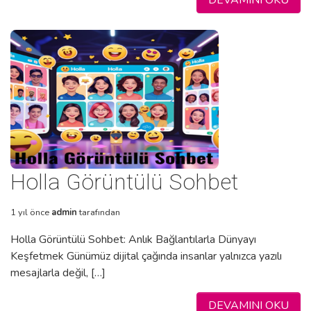
Holla Görüntülü Sohbet
1 yıl önce
admin
tarafından
Holla Görüntülü Sohbet: Anlık Bağlantılarla Dünyayı
Keşfetmek Günümüz dijital çağında insanlar yalnızca yazılı
mesajlarla değil, […]
DEVAMINI OKU