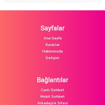
Sayfalar
Ana Sayfa
Kurallar
Hakkımızda
İletişim
Bağlantılar
Canlı Sohbet
Mobil Sohbet
Arkadaşlık Sitesi