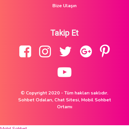
Bize Ulaşın
Takip Et
© Copyright 2020 - Tüm hakları saklıdır.
Sohbet Odaları, Chat Sitesi, Mobil Sohbet
Ortamı
Mobil Sohbet