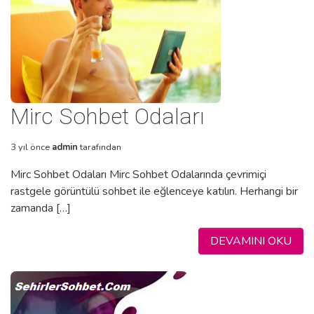
Mirc Sohbet Odaları
3 yıl önce
admin
tarafından
Mirc Sohbet Odaları Mirc Sohbet Odalarında çevrimiçi
rastgele görüntülü sohbet ile eğlenceye katılın. Herhangi bir
zamanda […]
DEVAMINI OKU