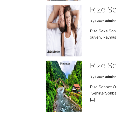
Rize S
3 yıl önce
admin
Rize Seks Sohb
güvenli kalmas
Rize S
3 yıl önce
admin
Rize Sohbet Od
“SehirlerSohbet
[…]