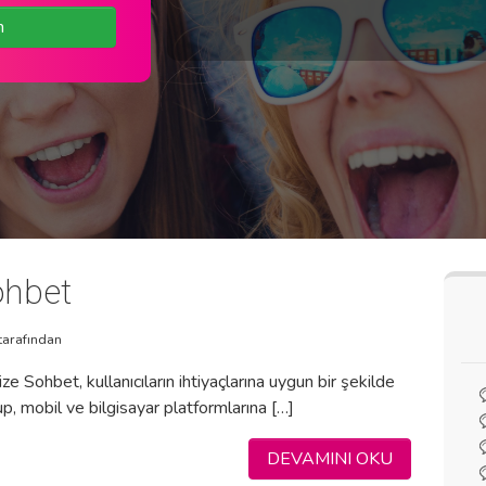
n
ohbet
tarafından
e Sohbet, kullanıcıların ihtiyaçlarına uygun bir şekilde
p, mobil ve bilgisayar platformlarına […]
DEVAMINI OKU