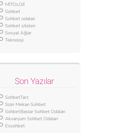
MİTOLOJİ
Sohbet
Sohbet odalari
Sohbet siteleri
Sosyal Ağlar
Teknoloji
Son Yazılar
SohbetTarz
Sizin Mekan Sohbet
SohbetBaslar Sohbet Odaları
Akvaryum Sohbet Odaları
Essohbet