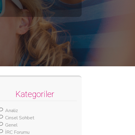
Kategoriler
Analiz
Cinsel Sohbet
Genel
İRC Forumu