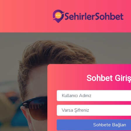
Sohbet Giriş
Sohbete Bağlan