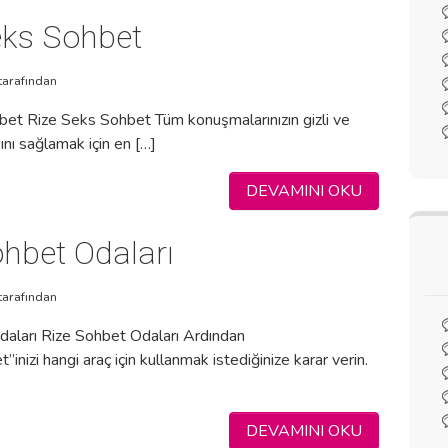
eks Sohbet
tarafından
et Rize Seks Sohbet Tüm konuşmalarınızın gizli ve
ını sağlamak için en […]
DEVAMINI OKU
ohbet Odaları
tarafından
aları Rize Sohbet Odaları Ardından
”inizi hangi araç için kullanmak istediğinize karar verin.
DEVAMINI OKU