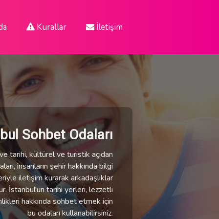
da
Kurallar
İletişim
nbul Sohbet Odaları
e tarihi, kültürel ve turistik açıdan
ları, insanların şehir hakkında bilgi
eriyle iletişim kurarak arkadaşlıklar
 İstanbul'un tarihi yerleri, lezzetli
nlikleri hakkında sohbet etmek için
bu odaları kullanabilirsiniz.