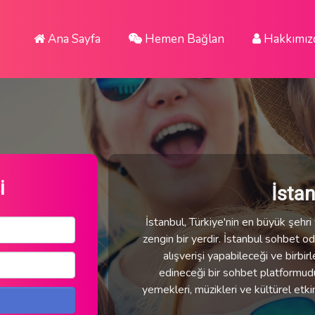
Ana Sayfa
Hemen Bağlan
Hakkımız
i
İsta
İstanbul, Türkiye'nin en büyük şehri v
zengin bir yerdir. İstanbul sohbet oda
alışverişi yapabileceği ve birbirl
edineceği bir sohbet platformudur.
yemekleri, müzikleri ve kültürel etki