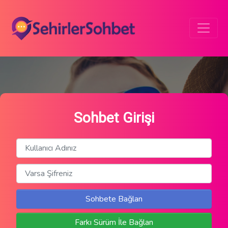
Sohbet Girişi
Sohbete Bağlan
Farkı Sürüm İle Bağlan