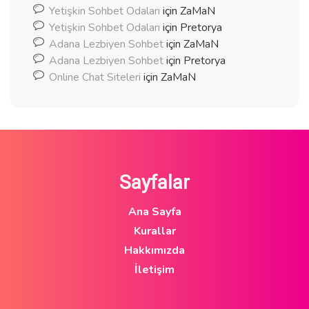
Yetişkin Sohbet Odaları
için
ZaMaN
Yetişkin Sohbet Odaları
için
Pretorya
Adana Lezbiyen Sohbet
için
ZaMaN
Adana Lezbiyen Sohbet
için
Pretorya
Online Chat Siteleri
için
ZaMaN
Sayfalar
Ana Sayfa
Kurallar
Hakkımızda
İletişim