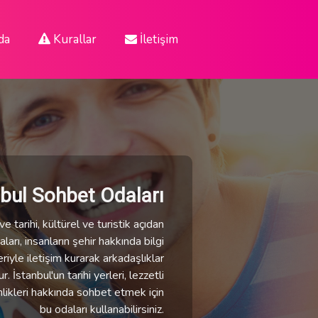
da
Kurallar
İletişim
nbul Sohbet Odaları
e tarihi, kültürel ve turistik açıdan
ları, insanların şehir hakkında bilgi
eriyle iletişim kurarak arkadaşlıklar
 İstanbul'un tarihi yerleri, lezzetli
nlikleri hakkında sohbet etmek için
bu odaları kullanabilirsiniz.