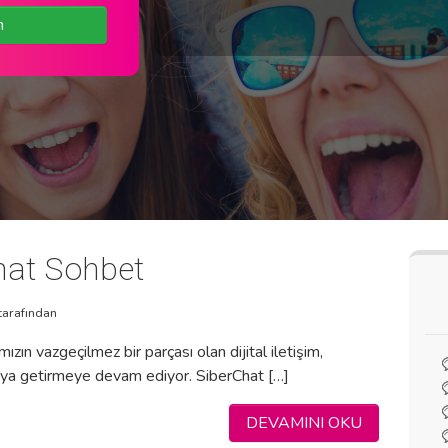
n
hat Sohbet
tarafından
zın vazgeçilmez bir parçası olan dijital iletişim,
araya getirmeye devam ediyor. SiberChat […]
DEVAMINI OKU