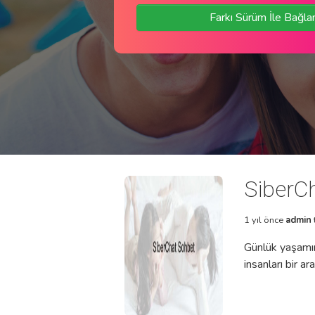
Farkı Sürüm İle Bağla
SiberC
1 yıl önce
admin
Günlük yaşamımı
insanları bir 