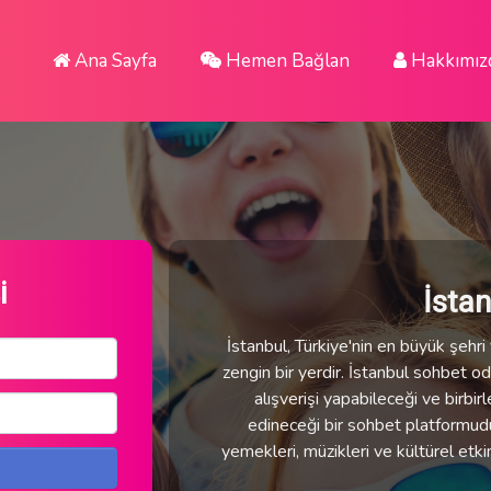
Ana Sayfa
Hemen Bağlan
Hakkımız
i
İsta
İstanbul, Türkiye'nin en büyük şehri v
zengin bir yerdir. İstanbul sohbet oda
alışverişi yapabileceği ve birbirl
edineceği bir sohbet platformudur.
yemekleri, müzikleri ve kültürel etki