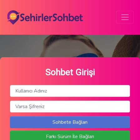
Sohbet Girişi
Sohbete Bağlan
Farkı Sürüm İle Bağlan