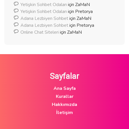
Yetişkin Sohbet Odaları
için
ZaMaN
Yetişkin Sohbet Odaları
için
Pretorya
Adana Lezbiyen Sohbet
için
ZaMaN
Adana Lezbiyen Sohbet
için
Pretorya
Online Chat Siteleri
için
ZaMaN
Sayfalar
Ana Sayfa
Kurallar
Hakkımızda
İletişim