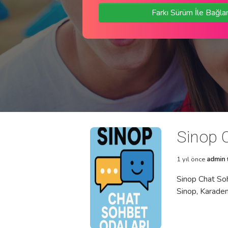
Farkı Sürüm İle Bağla
Sinop 
1 yıl önce
admin
Sinop Chat Soh
Sinop, Karadeni