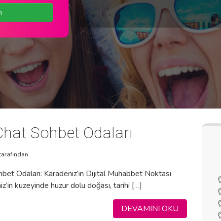
n
Chat Sohbet Odaları
tarafından
bet Odaları: Karadeniz’in Dijital Muhabbet Noktası
z’in kuzeyinde huzur dolu doğası, tarihi […]
DEVAMINI OKU