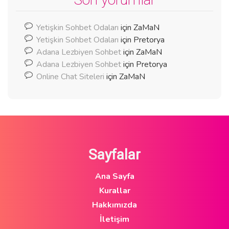
Yetişkin Sohbet Odaları
için
ZaMaN
Yetişkin Sohbet Odaları
için
Pretorya
Adana Lezbiyen Sohbet
için
ZaMaN
Adana Lezbiyen Sohbet
için
Pretorya
Online Chat Siteleri
için
ZaMaN
Sayfalar
Ana Sayfa
Kurallar
Hakkımızda
İletişim