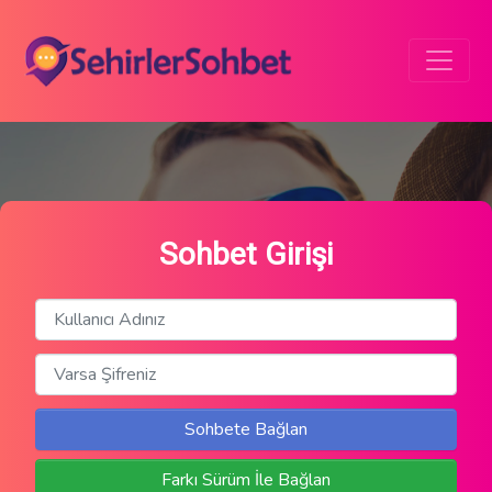
Sohbet Girişi
Sohbete Bağlan
Farkı Sürüm İle Bağlan