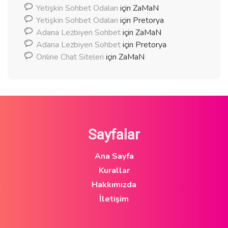
Yetişkin Sohbet Odaları
için
ZaMaN
Yetişkin Sohbet Odaları
için
Pretorya
Adana Lezbiyen Sohbet
için
ZaMaN
Adana Lezbiyen Sohbet
için
Pretorya
Online Chat Siteleri
için
ZaMaN
Sayfalar
Ana Sayfa
Kurallar
Hakkımızda
İletişim