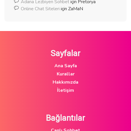
Adana Lezbiyen Sohbet
için
Pretorya
Online Chat Siteleri
için
ZaMaN
Sayfalar
Ana Sayfa
Kurallar
Hakkımızda
İletişim
Bağlantılar
Canlı Sohbet